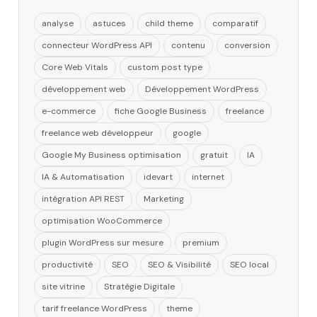
analyse
astuces
child theme
comparatif
connecteur WordPress API
contenu
conversion
Core Web Vitals
custom post type
développement web
Développement WordPress
e-commerce
fiche Google Business
freelance
freelance web développeur
google
Google My Business optimisation
gratuit
IA
IA & Automatisation
idevart
internet
intégration API REST
Marketing
optimisation WooCommerce
plugin WordPress sur mesure
premium
productivité
SEO
SEO & Visibilité
SEO local
site vitrine
Stratégie Digitale
tarif freelance WordPress
theme