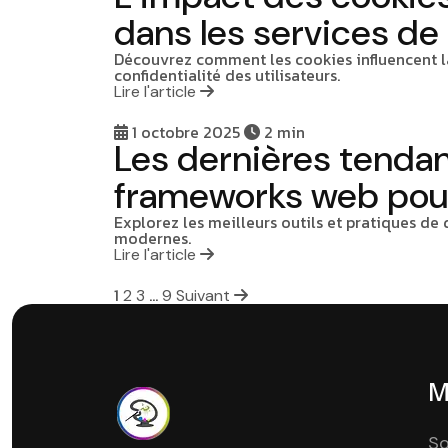
dans les services de
Découvrez comment les cookies influencent la
confidentialité des utilisateurs.
Lire l'article
1 octobre 2025
2 min
Les dernières tendan
frameworks web pou
Explorez les meilleurs outils et pratiques d
modernes.
Lire l'article
Pagination
1
…
2
3
9
Suivant
des
publications
M
So