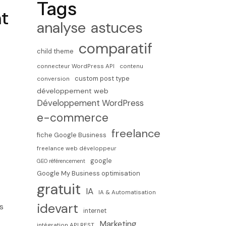
Tags
t
analyse
astuces
comparatif
child theme
connecteur WordPress API
contenu
custom post type
conversion
développement web
Développement WordPress
e-commerce
freelance
fiche Google Business
freelance web développeur
google
GEO référencement
Google My Business optimisation
gratuit
IA
IA & Automatisation
idevart
s
internet
Marketing
intégration API REST