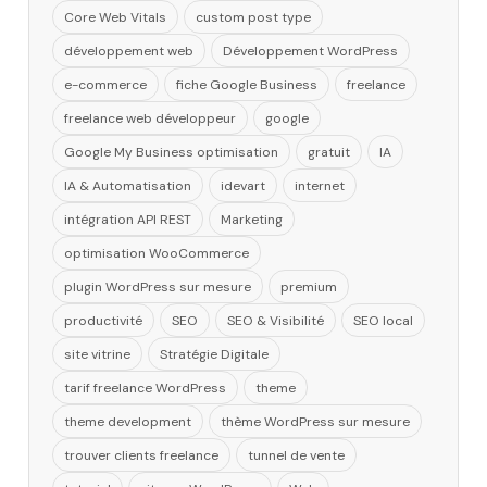
Core Web Vitals
custom post type
développement web
Développement WordPress
e-commerce
fiche Google Business
freelance
freelance web développeur
google
Google My Business optimisation
gratuit
IA
IA & Automatisation
idevart
internet
intégration API REST
Marketing
optimisation WooCommerce
plugin WordPress sur mesure
premium
productivité
SEO
SEO & Visibilité
SEO local
site vitrine
Stratégie Digitale
tarif freelance WordPress
theme
theme development
thème WordPress sur mesure
trouver clients freelance
tunnel de vente