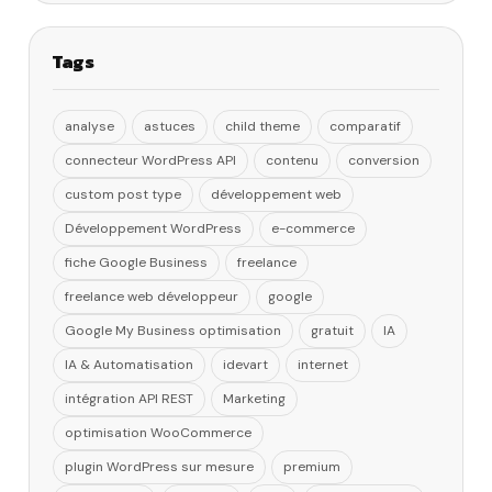
Tags
analyse
astuces
child theme
comparatif
connecteur WordPress API
contenu
conversion
custom post type
développement web
Développement WordPress
e-commerce
fiche Google Business
freelance
freelance web développeur
google
Google My Business optimisation
gratuit
IA
IA & Automatisation
idevart
internet
intégration API REST
Marketing
optimisation WooCommerce
plugin WordPress sur mesure
premium