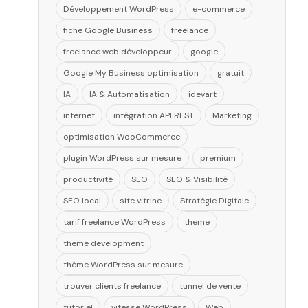
Développement WordPress
e-commerce
fiche Google Business
freelance
freelance web développeur
google
Google My Business optimisation
gratuit
IA
IA & Automatisation
idevart
internet
intégration API REST
Marketing
optimisation WooCommerce
plugin WordPress sur mesure
premium
productivité
SEO
SEO & Visibilité
SEO local
site vitrine
Stratégie Digitale
tarif freelance WordPress
theme
theme development
thème WordPress sur mesure
trouver clients freelance
tunnel de vente
tutoriel
vitesse WordPress
Web