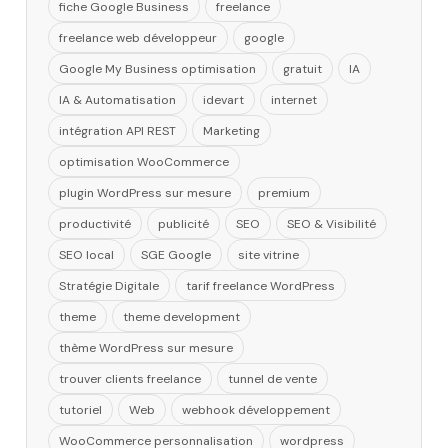
fiche Google Business
freelance
freelance web développeur
google
Google My Business optimisation
gratuit
IA
IA & Automatisation
idevart
internet
intégration API REST
Marketing
optimisation WooCommerce
plugin WordPress sur mesure
premium
productivité
publicité
SEO
SEO & Visibilité
SEO local
SGE Google
site vitrine
Stratégie Digitale
tarif freelance WordPress
theme
theme development
thème WordPress sur mesure
trouver clients freelance
tunnel de vente
tutoriel
Web
webhook développement
WooCommerce personnalisation
wordpress