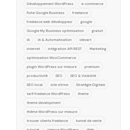
Développement WordPress
e-commerce
fiche Google Business
freelance
freelance web développeur
google
Google My Business optimisation
gratuit
IA
IA & Automatisation
idevart
internet
intégration API REST
Marketing
optimisation WooCommerce
plugin WordPress sur mesure
premium
productivité
SEO
SEO & Visibilité
SEO local
site vitrine
Stratégie Digitale
tarif freelance WordPress
theme
theme development
thème WordPress sur mesure
trouver clients freelance
tunnel de vente
tutoriel
vitesse WordPress
Web