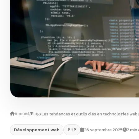
/
/
Les tendances et outils clés en technologies web
Accueil
Blog
26 septembre 2025
2 min 
Développement web
PHP