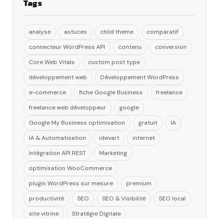
Tags
analyse
astuces
child theme
comparatif
connecteur WordPress API
contenu
conversion
Core Web Vitals
custom post type
développement web
Développement WordPress
e-commerce
fiche Google Business
freelance
freelance web développeur
google
Google My Business optimisation
gratuit
IA
IA & Automatisation
idevart
internet
intégration API REST
Marketing
optimisation WooCommerce
plugin WordPress sur mesure
premium
productivité
SEO
SEO & Visibilité
SEO local
site vitrine
Stratégie Digitale