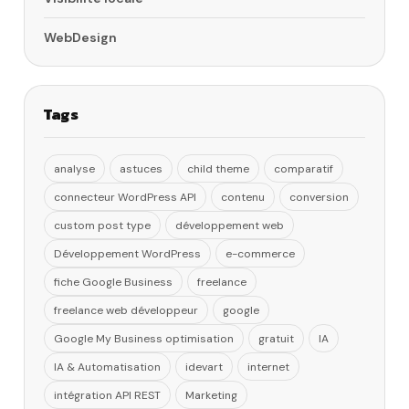
WebDesign
Tags
analyse
astuces
child theme
comparatif
connecteur WordPress API
contenu
conversion
custom post type
développement web
Développement WordPress
e-commerce
fiche Google Business
freelance
freelance web développeur
google
Google My Business optimisation
gratuit
IA
IA & Automatisation
idevart
internet
intégration API REST
Marketing