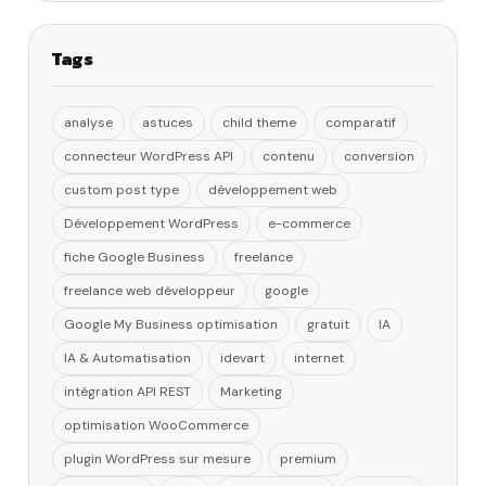
Tags
analyse
astuces
child theme
comparatif
connecteur WordPress API
contenu
conversion
custom post type
développement web
Développement WordPress
e-commerce
fiche Google Business
freelance
freelance web développeur
google
Google My Business optimisation
gratuit
IA
IA & Automatisation
idevart
internet
intégration API REST
Marketing
optimisation WooCommerce
plugin WordPress sur mesure
premium