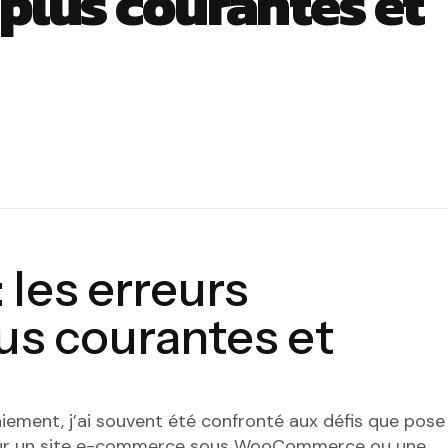
 plus courantes et
 les erreurs
lus courantes et
iement, j’ai souvent été confronté aux défis que pose
 pour un site e-commerce sous WooCommerce ou une