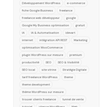
Développement WordPress
e-commerce
fiche Google Business
freelance
freelance web développeur
google
Google My Business optimisation
gratuit
IA
IA & Automatisation
idevart
internet
intégration API REST
Marketing
optimisation WooCommerce
plugin WordPress sur mesure
premium
productivité
SEO
SEO & Visibilité
SEO local
site vitrine
Stratégie Digitale
tarif freelance WordPress
theme
theme development
thème WordPress sur mesure
trouver clients freelance
tunnel de vente
tutoriel
vitesse WordPress
Web