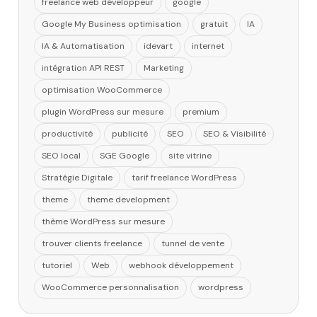
freelance web développeur
google
Google My Business optimisation
gratuit
IA
IA & Automatisation
idevart
internet
intégration API REST
Marketing
optimisation WooCommerce
plugin WordPress sur mesure
premium
productivité
publicité
SEO
SEO & Visibilité
SEO local
SGE Google
site vitrine
Stratégie Digitale
tarif freelance WordPress
theme
theme development
thème WordPress sur mesure
trouver clients freelance
tunnel de vente
tutoriel
Web
webhook développement
WooCommerce personnalisation
wordpress