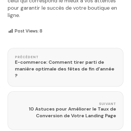
celui qui correspond le mieux à vos attentes
pour garantir le succès de votre boutique en
ligne.
Post Views:
8
Navigation de l’article
PRÉCÉDENT
E-commerce: Comment tirer parti de
manière optimale des fêtes de fin d’année
?
SUIVANT
10 Astuces pour Améliorer le Taux de
Conversion de Votre Landing Page