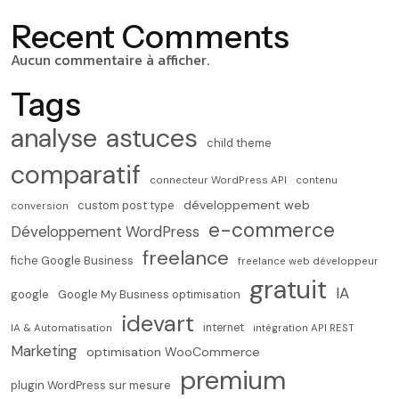
Recent Comments
Aucun commentaire à afficher.
Tags
analyse
astuces
child theme
comparatif
connecteur WordPress API
contenu
développement web
custom post type
conversion
e-commerce
Développement WordPress
freelance
fiche Google Business
freelance web développeur
gratuit
IA
google
Google My Business optimisation
idevart
internet
IA & Automatisation
intégration API REST
Marketing
optimisation WooCommerce
premium
plugin WordPress sur mesure