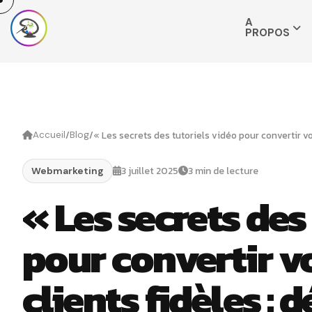
A
PROPOS
/
/
Accueil
Blog
3 juillet 2025
3 min de lecture
Webmarketing
« Les secrets des
pour convertir vo
clients fidèles : 