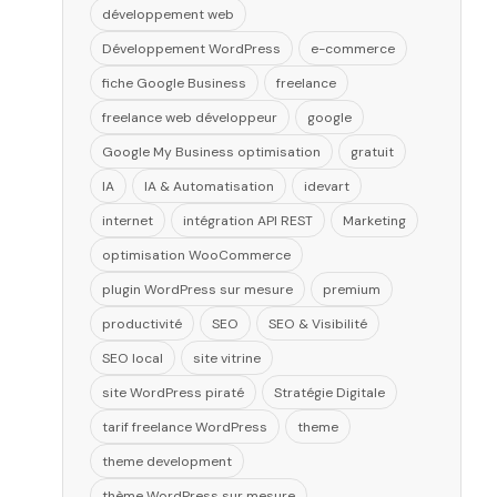
développement web
Développement WordPress
e-commerce
fiche Google Business
freelance
freelance web développeur
google
Google My Business optimisation
gratuit
IA
IA & Automatisation
idevart
internet
intégration API REST
Marketing
optimisation WooCommerce
plugin WordPress sur mesure
premium
productivité
SEO
SEO & Visibilité
SEO local
site vitrine
site WordPress piraté
Stratégie Digitale
tarif freelance WordPress
theme
theme development
thème WordPress sur mesure