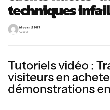
techniques infaill
idevart1987
Auteur
Tutoriels vidéo : 
visiteurs en achete
démonstrations e