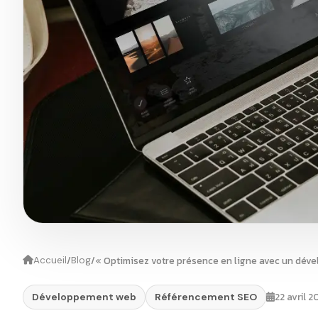
/
/
Accueil
Blog
22 avril 2
Développement web
Référencement SEO