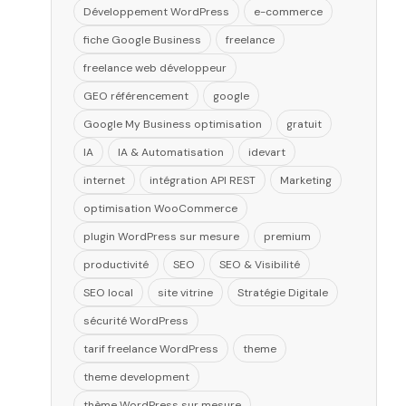
Développement WordPress
e-commerce
fiche Google Business
freelance
freelance web développeur
GEO référencement
google
Google My Business optimisation
gratuit
IA
IA & Automatisation
idevart
internet
intégration API REST
Marketing
optimisation WooCommerce
plugin WordPress sur mesure
premium
productivité
SEO
SEO & Visibilité
SEO local
site vitrine
Stratégie Digitale
sécurité WordPress
tarif freelance WordPress
theme
theme development
thème WordPress sur mesure