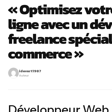
« Optimisez votr
ligne avec un dé
freelance spécial
commerce »
idevart1987
Auteur
Développeur Web F