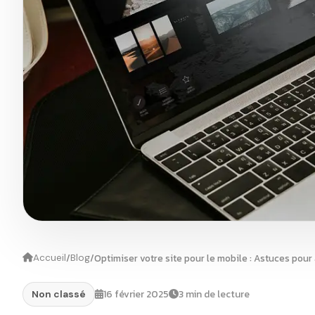
/
/
Optimiser votre site pour le mobile : Astuces pour
Accueil
Blog
16 février 2025
3 min de lecture
Non classé