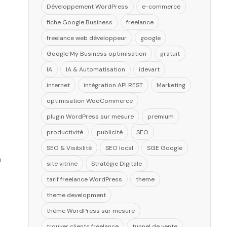
Développement WordPress
e-commerce
fiche Google Business
freelance
freelance web développeur
google
Google My Business optimisation
gratuit
IA
IA & Automatisation
idevart
internet
intégration API REST
Marketing
optimisation WooCommerce
plugin WordPress sur mesure
premium
productivité
publicité
SEO
SEO & Visibilité
SEO local
SGE Google
à
site vitrine
Stratégie Digitale
tarif freelance WordPress
theme
theme development
thème WordPress sur mesure
trouver clients freelance
tunnel de vente