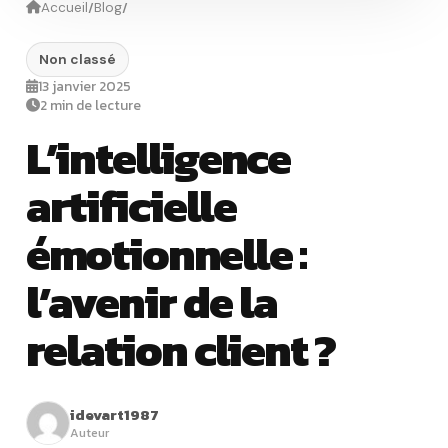
/
/
Accueil
Blog
Non classé
13 janvier 2025
2 min de lecture
L’intelligence
artificielle
émotionnelle :
l’avenir de la
relation client ?
idevart1987
Auteur