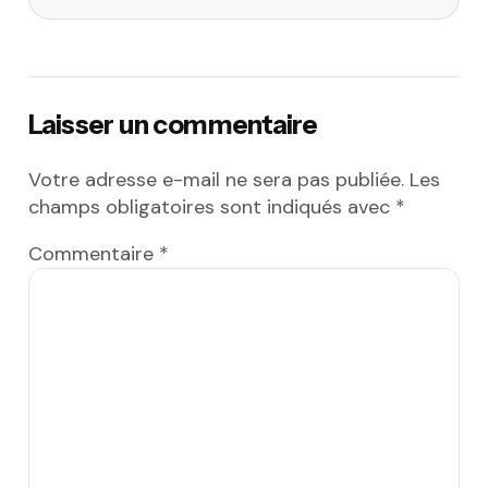
Laisser un commentaire
Votre adresse e-mail ne sera pas publiée.
Les
champs obligatoires sont indiqués avec
*
Commentaire
*