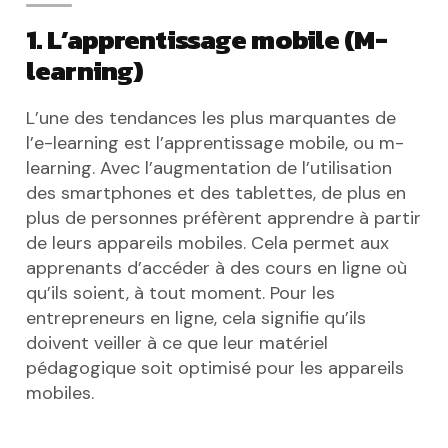
1. L’apprentissage mobile (M-
learning)
L’une des tendances les plus marquantes de
l’e-learning est l’apprentissage mobile, ou m-
learning. Avec l’augmentation de l’utilisation
des smartphones et des tablettes, de plus en
plus de personnes préfèrent apprendre à partir
de leurs appareils mobiles. Cela permet aux
apprenants d’accéder à des cours en ligne où
qu’ils soient, à tout moment. Pour les
entrepreneurs en ligne, cela signifie qu’ils
doivent veiller à ce que leur matériel
pédagogique soit optimisé pour les appareils
mobiles.