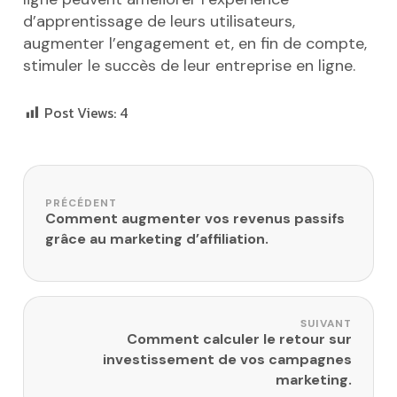
d’apprentissage de leurs utilisateurs,
augmenter l’engagement et, en fin de compte,
stimuler le succès de leur entreprise en ligne.
Post Views:
4
Navigation de l’article
PRÉCÉDENT
Comment augmenter vos revenus passifs
grâce au marketing d’affiliation.
SUIVANT
Comment calculer le retour sur
investissement de vos campagnes
marketing.