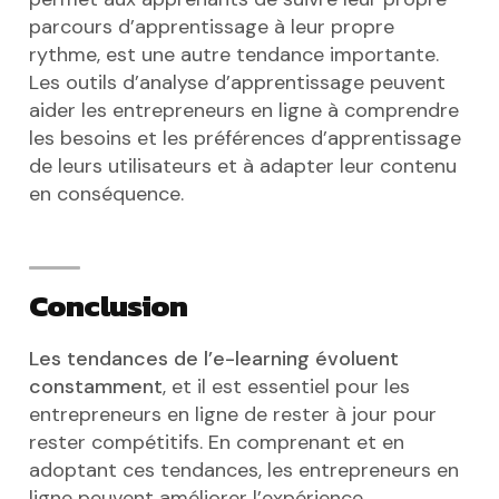
parcours d’apprentissage à leur propre
rythme, est une autre tendance importante.
Les outils d’analyse d’apprentissage peuvent
aider les entrepreneurs en ligne à comprendre
les besoins et les préférences d’apprentissage
de leurs utilisateurs et à adapter leur contenu
en conséquence.
Conclusion
Les tendances de l’e-learning évoluent
constamment
, et il est essentiel pour les
entrepreneurs en ligne de rester à jour pour
rester compétitifs. En comprenant et en
adoptant ces tendances, les entrepreneurs en
ligne peuvent améliorer l’expérience