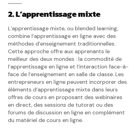
2. L’apprentissage mixte
L’apprentissage mixte, ou blended learning,
combine l’apprentissage en ligne avec des
méthodes d’enseignement traditionnelles.
Cette approche offre aux apprenants le
meilleur des deux mondes : la commodité de
l’apprentissage en ligne et l’interaction face-à-
face de l’enseignement en salle de classe. Les
entrepreneurs en ligne peuvent incorporer des
éléments d’apprentissage mixte dans leurs
offres de cours en proposant des webinaires
en direct, des sessions de tutorat ou des
forums de discussion en ligne en complément
du matériel de cours en ligne.