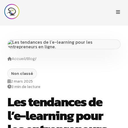
/
/
Accueil
Blog
Non classé
2 mars 2025
3 min de lecture
Les tendances de
l’e-learning pour