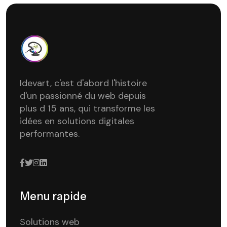
Idevart, c'est d'abord l'histoire
d'un passionné du web depuis
plus d 15 ans, qui transforme les
idées en solutions digitales
performantes.
Menu rapide
Solutions web