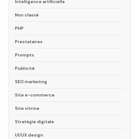
Intelligence artificielle
Non classé
PHP
Prestataires
Prompts
Publicité
SEO marketing
Site e-commerce
Site vitrine
Stratégie digitale
UI/UX design