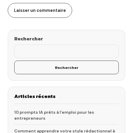
Rechercher
Rechercher
Articles récents
10 prompts IA prêts à l’emploi pour les
entrepreneurs
Comment apprendre votre style rédactionnel à