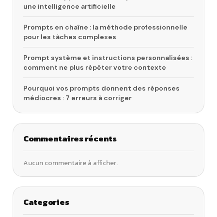
une intelligence artificielle
Prompts en chaîne : la méthode professionnelle
pour les tâches complexes
Prompt système et instructions personnalisées :
comment ne plus répéter votre contexte
Pourquoi vos prompts donnent des réponses
médiocres : 7 erreurs à corriger
Commentaires récents
Aucun commentaire à afficher.
Categories