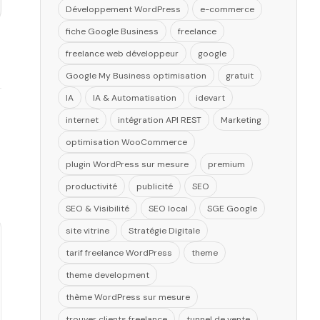
Développement WordPress
e-commerce
fiche Google Business
freelance
freelance web développeur
google
Google My Business optimisation
gratuit
IA
IA & Automatisation
idevart
internet
intégration API REST
Marketing
optimisation WooCommerce
plugin WordPress sur mesure
premium
productivité
publicité
SEO
SEO & Visibilité
SEO local
SGE Google
site vitrine
Stratégie Digitale
tarif freelance WordPress
theme
theme development
thème WordPress sur mesure
trouver clients freelance
tunnel de vente