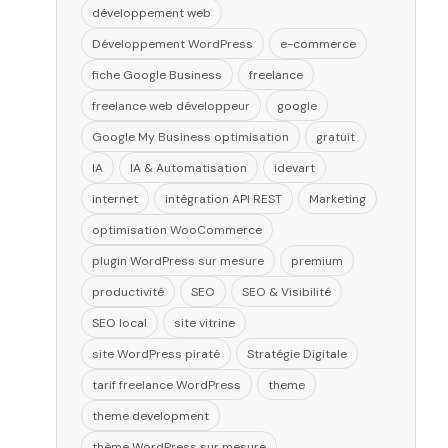
développement web
Développement WordPress
e-commerce
fiche Google Business
freelance
freelance web développeur
google
Google My Business optimisation
gratuit
IA
IA & Automatisation
idevart
internet
intégration API REST
Marketing
optimisation WooCommerce
plugin WordPress sur mesure
premium
productivité
SEO
SEO & Visibilité
SEO local
site vitrine
site WordPress piraté
Stratégie Digitale
tarif freelance WordPress
theme
theme development
thème WordPress sur mesure