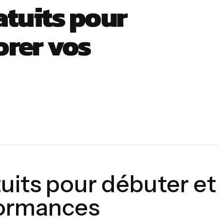
atuits pour
orer vos
tuits pour débuter et
formances