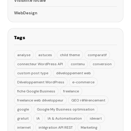
Visibilité locale
WebDesign
Tags
analyse
astuces
child theme
comparatif
connecteur WordPress API
contenu
conversion
custom post type
développement web
Développement WordPress
e-commerce
fiche Google Business
freelance
freelance web développeur
GEO référencement
google
Google My Business optimisation
gratuit
IA
IA & Automatisation
idevart
internet
intégration API REST
Marketing