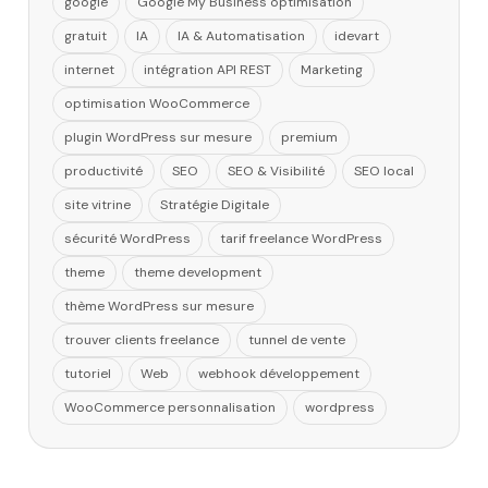
google
Google My Business optimisation
gratuit
IA
IA & Automatisation
idevart
internet
intégration API REST
Marketing
optimisation WooCommerce
plugin WordPress sur mesure
premium
productivité
SEO
SEO & Visibilité
SEO local
site vitrine
Stratégie Digitale
sécurité WordPress
tarif freelance WordPress
theme
theme development
thème WordPress sur mesure
trouver clients freelance
tunnel de vente
tutoriel
Web
webhook développement
WooCommerce personnalisation
wordpress