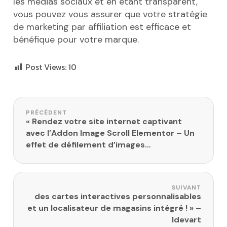
les médias sociaux et en étant transparent,
vous pouvez vous assurer que votre stratégie
de marketing par affiliation est efficace et
bénéfique pour votre marque.
Post Views:
10
Navigation de l’article
PRÉCÉDENT
« Rendez votre site internet captivant
avec l’Addon Image Scroll Elementor – Un
effet de défilement d’images
époustouflant pour impressionner vos
visiteurs ! – CodeCanyon » – Idevart
SUIVANT
des cartes interactives personnalisables
et un localisateur de magasins intégré ! » –
Idevart