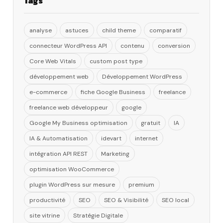
Tags
analyse
astuces
child theme
comparatif
connecteur WordPress API
contenu
conversion
Core Web Vitals
custom post type
développement web
Développement WordPress
e-commerce
fiche Google Business
freelance
freelance web développeur
google
Google My Business optimisation
gratuit
IA
IA & Automatisation
idevart
internet
intégration API REST
Marketing
optimisation WooCommerce
plugin WordPress sur mesure
premium
productivité
SEO
SEO & Visibilité
SEO local
site vitrine
Stratégie Digitale