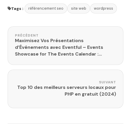
Tags :
référencement seo
site web
wordpress
Navigation de l’article
PRÉCÉDENT
Maximisez Vos Présentations
d’Événements avec Eventful – Events
Showcase for The Events Calendar :
Elementor Edition
SUIVANT
Top 10 des meilleurs serveurs locaux pour
PHP en gratuit (2024)