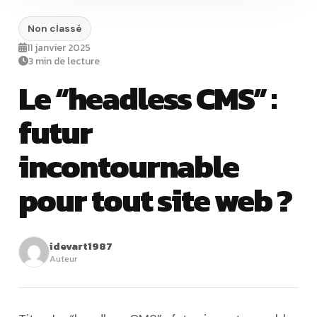
Non classé
11 janvier 2025
3 min de lecture
Le “headless CMS” :
futur
incontournable
pour tout site web ?
idevart1987
Auteur