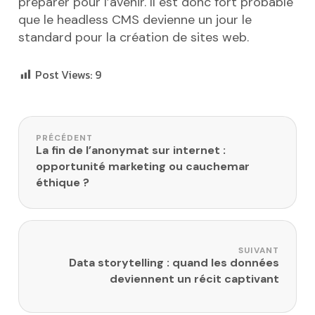
préparer pour l’avenir. Il est donc fort probable
que le headless CMS devienne un jour le
standard pour la création de sites web.
Post Views:
9
Navigation de l’article
PRÉCÉDENT
La fin de l’anonymat sur internet :
opportunité marketing ou cauchemar
éthique ?
SUIVANT
Data storytelling : quand les données
deviennent un récit captivant