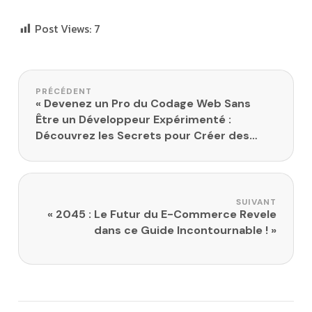
Post Views:
7
Navigation de l’article
PRÉCÉDENT
« Devenez un Pro du Codage Web Sans
Être un Développeur Expérimenté :
Découvrez les Secrets pour Créer des
Sites Web Époustouflants ! »
SUIVANT
« 2045 : Le Futur du E-Commerce Revele
dans ce Guide Incontournable ! »