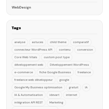
WebDesign
Tags
analyse
astuces
child theme
comparatif
connecteur WordPress API
contenu
conversion
Core Web Vitals
custom post type
développement web
Développement WordPress
e-commerce
fiche Google Business
freelance
freelance web développeur
google
Google My Business optimisation
gratuit
IA
IA & Automatisation
idevart
internet
intégration API REST
Marketing