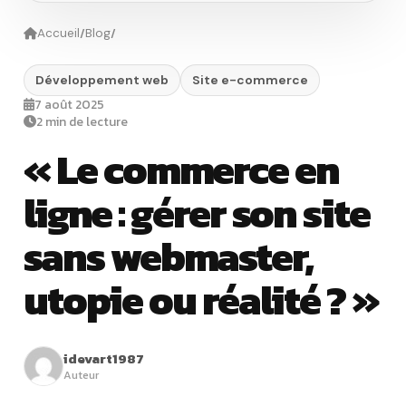
/
/
Accueil
Blog
Développement web
Site e-commerce
7 août 2025
2 min de lecture
« Le commerce en
ligne : gérer son site
sans webmaster,
utopie ou réalité ? »
idevart1987
Auteur