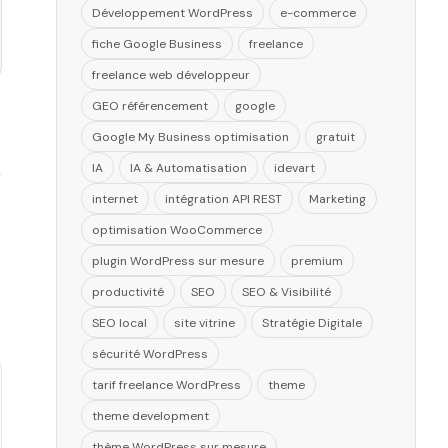
Développement WordPress
e-commerce
fiche Google Business
freelance
freelance web développeur
GEO référencement
google
Google My Business optimisation
gratuit
IA
IA & Automatisation
idevart
internet
intégration API REST
Marketing
optimisation WooCommerce
plugin WordPress sur mesure
premium
productivité
SEO
SEO & Visibilité
SEO local
site vitrine
Stratégie Digitale
sécurité WordPress
tarif freelance WordPress
theme
theme development
thème WordPress sur mesure