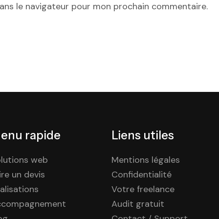
dans le navigateur pour mon prochain commentaire.
enu rapide
Liens utiles
lutions web
Mentions légales
ire un devis
Confidentialité
alisations
Votre freelance
ccompagnement
Audit gratuit
og
Contact / Support