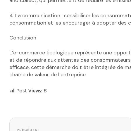
and collect, qui permettent de réduire les émissio
4. La communication : sensibiliser les consommat
consommation et les encourager à adopter des 
Conclusion
L’e-commerce écologique représente une opportun
et de répondre aux attentes des consommateurs r
efficace, cette démarche doit être intégrée de m
chaîne de valeur de l’entreprise.
Post Views:
8
Navigation de l’article
PRÉCÉDENT