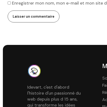
Enregistrer mon nom, mon e-mail et mon site 
M
So
Fa
Idevart, c'est d'abord
Ré
l'histoire d'un passionné du
web depuis plus d 15 ans,
A
qui transforme les idées
Bl