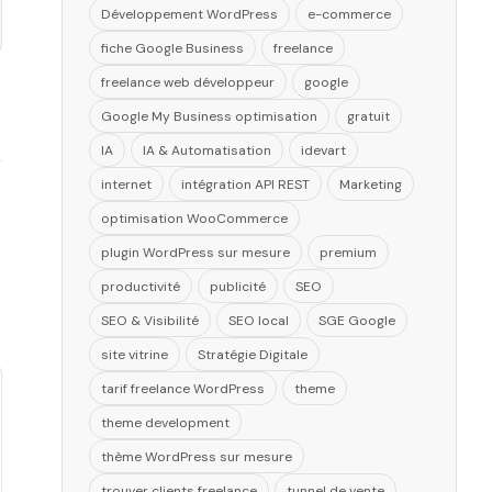
Développement WordPress
e-commerce
fiche Google Business
freelance
freelance web développeur
google
Google My Business optimisation
gratuit
IA
IA & Automatisation
idevart
internet
intégration API REST
Marketing
optimisation WooCommerce
plugin WordPress sur mesure
premium
productivité
publicité
SEO
SEO & Visibilité
SEO local
SGE Google
site vitrine
Stratégie Digitale
tarif freelance WordPress
theme
theme development
thème WordPress sur mesure
trouver clients freelance
tunnel de vente