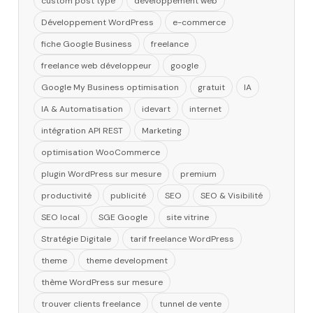
custom post type
développement web
Développement WordPress
e-commerce
fiche Google Business
freelance
freelance web développeur
google
Google My Business optimisation
gratuit
IA
IA & Automatisation
idevart
internet
intégration API REST
Marketing
optimisation WooCommerce
plugin WordPress sur mesure
premium
productivité
publicité
SEO
SEO & Visibilité
SEO local
SGE Google
site vitrine
Stratégie Digitale
tarif freelance WordPress
theme
theme development
thème WordPress sur mesure
trouver clients freelance
tunnel de vente