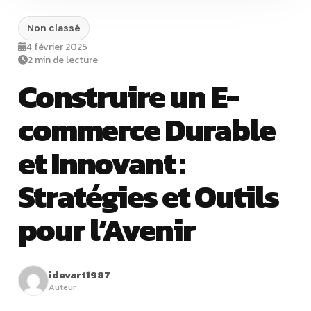
Non classé
4 février 2025
2 min de lecture
Construire un E-
commerce Durable
et Innovant :
Stratégies et Outils
pour l’Avenir
idevart1987
Auteur