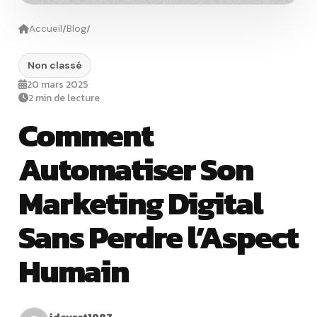
/
/
Accueil
Blog
Non classé
20 mars 2025
2 min de lecture
Comment
Automatiser Son
Marketing Digital
Sans Perdre l’Aspect
Humain
idevart1987