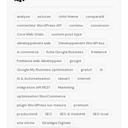
analyse
astuces
child theme
comparatif
connecteur WordPress API
contenu
conversion
Core Web Vitals
custom post type
développement web
Développement WordPress
e-commerce
fiche Google Business
freelance
freelance web développeur
google
Google My Business optimisation
gratuit
IA
IA & Automatisation
idevart
internet
intégration API REST
Marketing
optimisation WooCommerce
plugin WordPress sur mesure
premium
productivité
SEO
SEO & Visibilité
SEO local
site vitrine
Stratégie Digitale