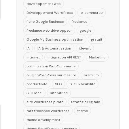
développement web
Développement WordPress
e-commerce
fiche Google Business
freelance
freelance web développeur
google
Google My Business optimisation
gratuit
IA
IA & Automatisation
idevart
internet
intégration API REST
Marketing
optimisation WooCommerce
plugin WordPress sur mesure
premium
productivité
SEO
SEO & Visibilité
SEO local
site vitrine
site WordPress piraté
Stratégie Digitale
tarif freelance WordPress
theme
theme development
thème WordPress sur mesure