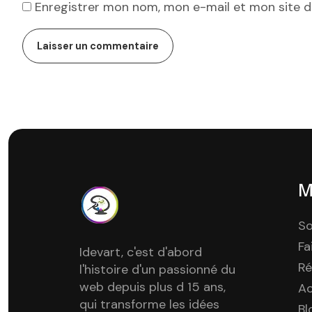
Enregistrer mon nom, mon e-mail et mon site 
M
So
Fa
Idevart, c'est d'abord
Ré
l'histoire d'un passionné du
web depuis plus d 15 ans,
A
qui transforme les idées
Bl