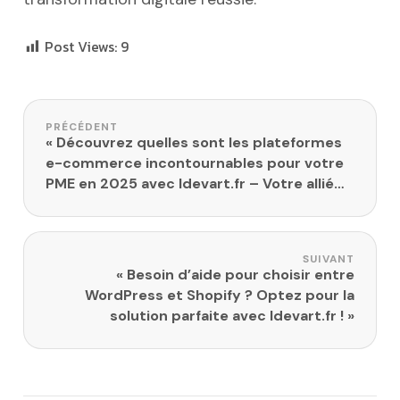
Post Views:
9
Navigation de l’article
PRÉCÉDENT
« Découvrez quelles sont les plateformes
e-commerce incontournables pour votre
PME en 2025 avec Idevart.fr – Votre allié
en développement web et référencement
SEO »
SUIVANT
« Besoin d’aide pour choisir entre
WordPress et Shopify ? Optez pour la
solution parfaite avec Idevart.fr ! »