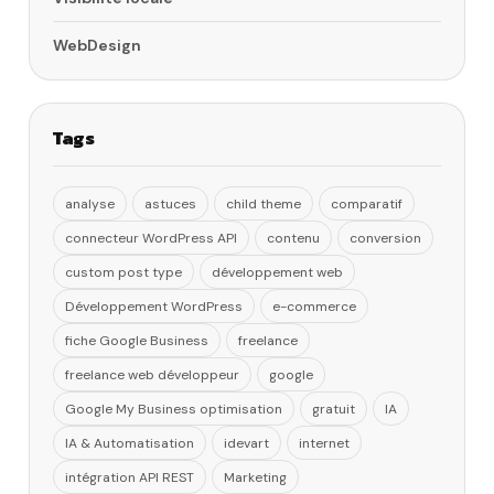
WebDesign
Tags
analyse
astuces
child theme
comparatif
connecteur WordPress API
contenu
conversion
custom post type
développement web
Développement WordPress
e-commerce
fiche Google Business
freelance
freelance web développeur
google
Google My Business optimisation
gratuit
IA
IA & Automatisation
idevart
internet
intégration API REST
Marketing