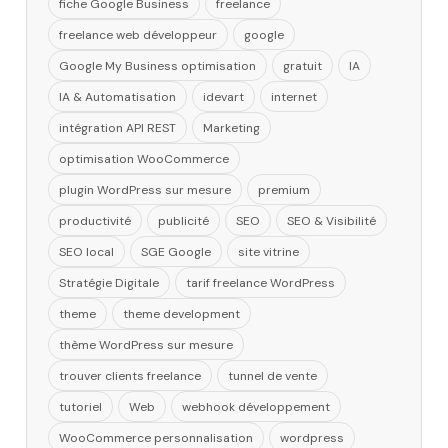
fiche Google Business
freelance
freelance web développeur
google
Google My Business optimisation
gratuit
IA
IA & Automatisation
idevart
internet
intégration API REST
Marketing
optimisation WooCommerce
plugin WordPress sur mesure
premium
productivité
publicité
SEO
SEO & Visibilité
SEO local
SGE Google
site vitrine
Stratégie Digitale
tarif freelance WordPress
theme
theme development
thème WordPress sur mesure
trouver clients freelance
tunnel de vente
tutoriel
Web
webhook développement
WooCommerce personnalisation
wordpress