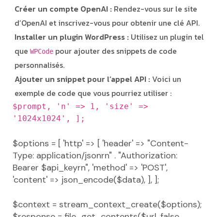
Créer un compte OpenAI :
Rendez-vous sur le site
d’OpenAI et inscrivez-vous pour obtenir une clé API.
Installer un plugin WordPress :
Utilisez un plugin tel
que
pour ajouter des snippets de code
WPCode
personnalisés.
Ajouter un snippet pour l’appel API :
Voici un
exemple de code que vous pourriez utiliser :
$prompt,
'n' => 1,
'size' =>
'1024x1024',
];
$options = [
'http' => [
'header' => "Content-
Type: application/jsonrn" .
"Authorization:
Bearer $api_keyrn",
'method' => 'POST',
'content' => json_encode($data),
],
];
$context = stream_context_create($options);
$response = file_get_contents($url, false,