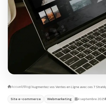
/
/
Augmentez vos Ventes en Ligne avec ces 7 Stratég
Accueil
Blog
4 septembre 2025
Site e-commerce
Webmarketing