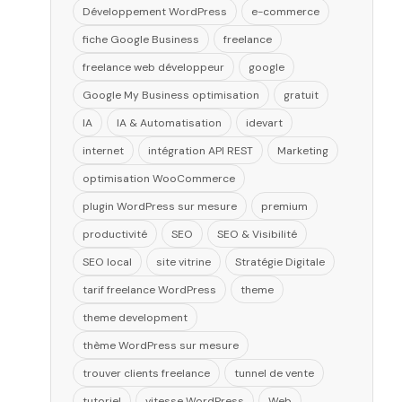
Développement WordPress
e-commerce
fiche Google Business
freelance
freelance web développeur
google
Google My Business optimisation
gratuit
IA
IA & Automatisation
idevart
internet
intégration API REST
Marketing
optimisation WooCommerce
plugin WordPress sur mesure
premium
productivité
SEO
SEO & Visibilité
SEO local
site vitrine
Stratégie Digitale
tarif freelance WordPress
theme
theme development
thème WordPress sur mesure
trouver clients freelance
tunnel de vente
tutoriel
vitesse WordPress
Web