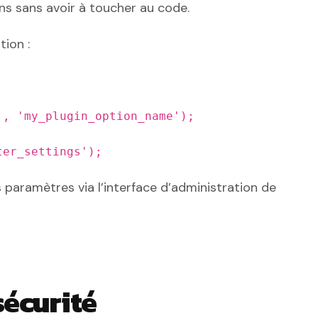
ons sans avoir à toucher au code.
ion :
', 'my_plugin_option_name');
ter_settings');
s paramètres via l’interface d’administration de
sécurité