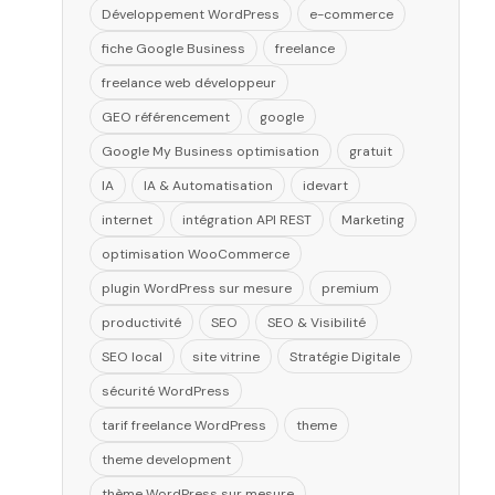
Développement WordPress
e-commerce
fiche Google Business
freelance
freelance web développeur
GEO référencement
google
Google My Business optimisation
gratuit
IA
IA & Automatisation
idevart
internet
intégration API REST
Marketing
optimisation WooCommerce
plugin WordPress sur mesure
premium
productivité
SEO
SEO & Visibilité
SEO local
site vitrine
Stratégie Digitale
sécurité WordPress
tarif freelance WordPress
theme
theme development
thème WordPress sur mesure