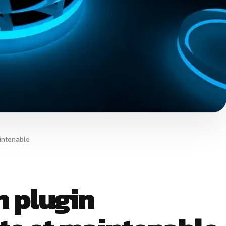
aintenable
n plugin