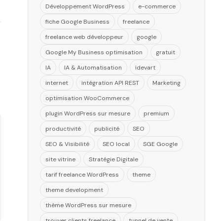
Développement WordPress
e-commerce
fiche Google Business
freelance
freelance web développeur
google
Google My Business optimisation
gratuit
IA
IA & Automatisation
idevart
internet
intégration API REST
Marketing
optimisation WooCommerce
plugin WordPress sur mesure
premium
productivité
publicité
SEO
SEO & Visibilité
SEO local
SGE Google
site vitrine
Stratégie Digitale
tarif freelance WordPress
theme
theme development
thème WordPress sur mesure
trouver clients freelance
tunnel de vente