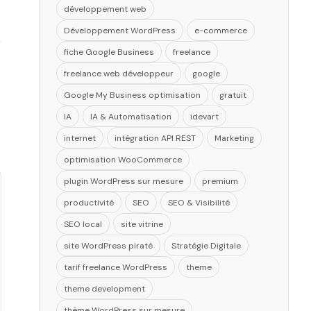
développement web
Développement WordPress
e-commerce
fiche Google Business
freelance
freelance web développeur
google
Google My Business optimisation
gratuit
IA
IA & Automatisation
idevart
internet
intégration API REST
Marketing
optimisation WooCommerce
plugin WordPress sur mesure
premium
productivité
SEO
SEO & Visibilité
SEO local
site vitrine
site WordPress piraté
Stratégie Digitale
tarif freelance WordPress
theme
theme development
thème WordPress sur mesure