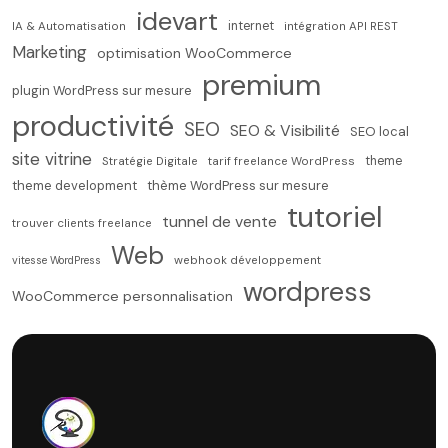
idevart
internet
IA & Automatisation
intégration API REST
Marketing
optimisation WooCommerce
premium
plugin WordPress sur mesure
productivité
SEO
SEO & Visibilité
SEO local
site vitrine
theme
Stratégie Digitale
tarif freelance WordPress
theme development
thème WordPress sur mesure
tutoriel
tunnel de vente
trouver clients freelance
Web
vitesse WordPress
webhook développement
wordpress
WooCommerce personnalisation