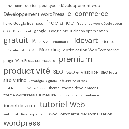
développement web
custom post type
conversion
e-commerce
Développement WordPress
freelance
fiche Google Business
freelance web développeur
Google My Business optimisation
google
GEO référencement
gratuit
idevart
IA
internet
IA & Automatisation
Marketing
optimisation WooCommerce
intégration API REST
premium
plugin WordPress sur mesure
productivité
SEO
SEO & Visibilité
SEO local
site vitrine
Stratégie Digitale
sécurité WordPress
theme development
theme
tarif freelance WordPress
thème WordPress sur mesure
trouver clients freelance
tutoriel
Web
tunnel de vente
WooCommerce personnalisation
webhook développement
wordpress