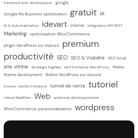
google
freelance web développeur
gratuit
IA
Google My Business optimisation
idevart
internet
IA & Automatisation
intégration API REST
Marketing
optimisation WooCommerce
premium
plugin WordPress sur mesure
productivité
SEO
SEO & Visibilité
SEO local
site vitrine
theme
Stratégie Digitale
tarif freelance WordPress
theme development
thème WordPress sur mesure
tutoriel
tunnel de vente
trouver clients freelance
Web
vitesse WordPress
webhook développement
wordpress
WooCommerce personnalisation