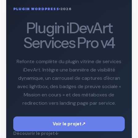
PLUGIN WORDPRESS
2026
Plugin iDevArt
Services Pro v4
Refonte complète du plugin vitrine de services
iDevArt. Intègre une bannière de visibilité
dynamique, un carrousel de captures d'écran
avec lightbox, des badges de preuve sociale «
Mission en cours » et des métaboxes de
redirection vers landing page par service.
Voir le projet
↗
Découvrir le projet
↓