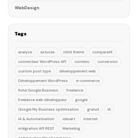
WebDesign
Tags
analyse
astuces
child theme
comparatif
connecteur WordPress API
contenu
conversion
custom post type
développement web
Développement WordPress
e-commerce
fiche Google Business
freelance
freelance web développeur
google
Google My Business optimisation
gratuit
IA
IA & Automatisation
idevart
internet
intégration API REST
Marketing
optimisation WooCommerce