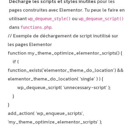
Décharge les scripts et styles inutiles
pour les
pages construites avec Elementor. Tu peux le faire en
utilisant
ou
wp_dequeue_style()
wp_dequeue_script()
dans
.
functions.php
// Exemple de déchargement de script inutilisé sur
les pages Elementor
function my_theme_optimize_elementor_scripts() {
if (
function_exists(‘elementor_theme_do_location’) &&
elementor_theme_do_location( ‘single’ ) ) {
wp_dequeue_script( ‘unnecessary-script’ );
}
}
add_action( ‘wp_enqueue_scripts’,
‘my_theme_optimize_elementor_scripts’ );