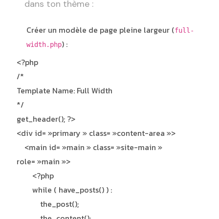
dans ton thème :
Créer un modèle de page pleine largeur (
full-
) :
width.php
<?php
/*
Template Name: Full Width
*/
get_header(); ?>
<div id= »primary » class= »content-area »>
<main id= »main » class= »site-main »
role= »main »>
<?php
while ( have_posts() ) :
the_post();
the_content();