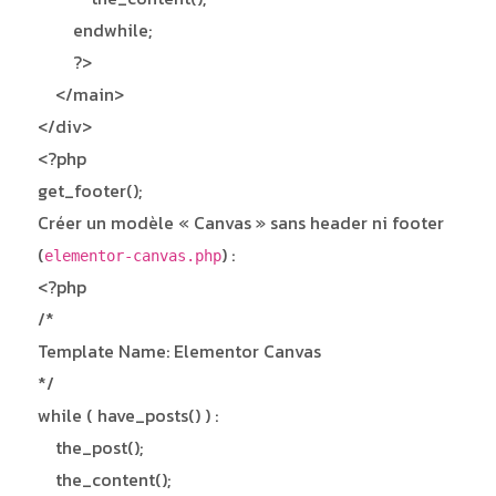
endwhile;
?>
</main>
</div>
<?php
get_footer();
Créer un modèle « Canvas » sans header ni footer
(
) :
elementor-canvas.php
<?php
/*
Template Name: Elementor Canvas
*/
while ( have_posts() ) :
the_post();
the_content();